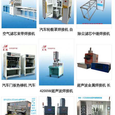
汽车轮毂罩焊接机 自
空气滤芯束带焊接机
除尘滤芯中缝焊接机
动化汽车轮...
除尘空气滤...
除尘滤芯滤...
汽车门板热铆机 汽车
超声波金属焊接机 长
4200W超声波焊接机
配件热铆焊...
翔新款超声...
长翔大功率超...