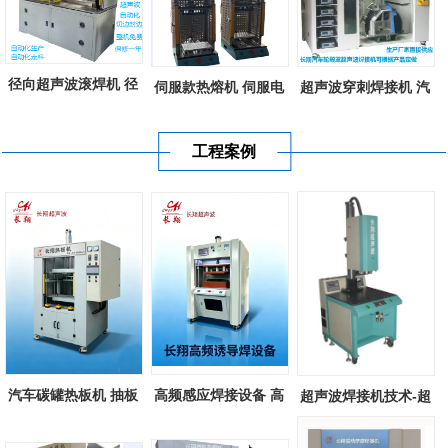
径向超声波滚焊机 径
伺服款热熔机 伺服电
超声波穿刺焊接机 汽
向超声波滚...
机控制款塑...
车轮罩超声...
工程案例
汽车碳罐热板机 抽板
高频感应焊接设备 高
超声波焊接机技术-超
式热熔机 塑...
频诱导感应...
声波塑料焊...