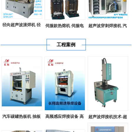
径向超声波滚焊机 径
伺服款热熔机 伺服电
超声波穿刺焊接机 汽
向超声波滚...
机控制款塑...
车轮罩超声...
工程案例
汽车碳罐热板机 抽板
高频感应焊接设备 高
超声波焊接机技术-超
式热熔机 塑...
频诱导感应...
声波塑料焊...