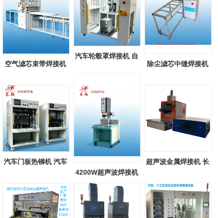
汽车轮毂罩焊接机 自
空气滤芯束带焊接机
除尘滤芯中缝焊接机
动化汽车轮...
除尘空气滤...
除尘滤芯滤...
汽车门板热铆机 汽车
超声波金属焊接机 长
4200W超声波焊接机
配件热铆焊...
翔新款超声...
长翔大功率超...