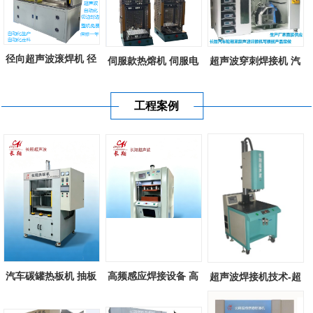
径向超声波滚焊机 径
伺服款热熔机 伺服电
超声波穿刺焊接机 汽
向超声波滚...
机控制款塑...
车轮罩超声...
工程案例
汽车碳罐热板机 抽板
高频感应焊接设备 高
超声波焊接机技术-超
式热熔机 塑...
频诱导感应...
声波塑料焊...