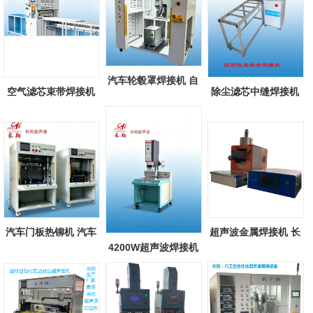
汽车轮毂罩焊接机 自
空气滤芯束带焊接机
除尘滤芯中缝焊接机
动化汽车轮...
除尘空气滤...
除尘滤芯滤...
汽车门板热铆机 汽车
超声波金属焊接机 长
4200W超声波焊接机
配件热铆焊...
翔新款超声...
长翔大功率超...