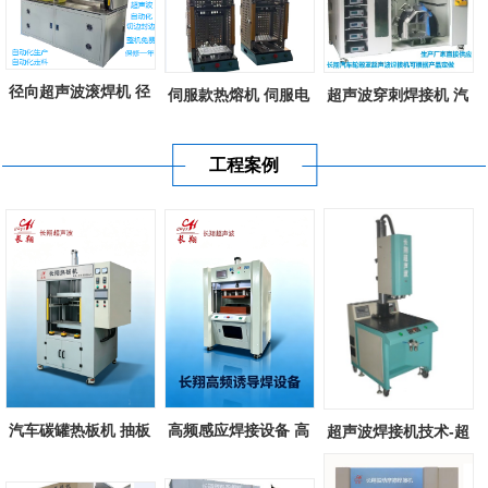
径向超声波滚焊机 径
伺服款热熔机 伺服电
超声波穿刺焊接机 汽
向超声波滚...
机控制款塑...
车轮罩超声...
工程案例
汽车碳罐热板机 抽板
高频感应焊接设备 高
超声波焊接机技术-超
式热熔机 塑...
频诱导感应...
声波塑料焊...