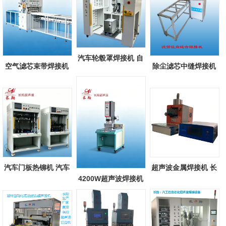
汽车轮毂罩焊接机 自
空气滤芯束带焊接机
除尘滤芯中缝焊接机
动化汽车轮...
除尘空气滤...
除尘滤芯滤...
汽车门板热铆机 汽车
超声波金属焊接机 长
4200W超声波焊接机
配件热铆焊...
翔新款超声...
长翔大功率超...